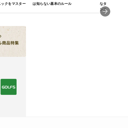
ニックをマスター
は知らない基本のルール
なタッチでゴール
ンス「Furon Eli
し履き