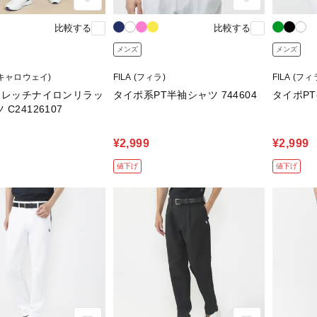
比較する
比較する
メンズ
メンズ
 (キャロウェイ)
FILA (フィラ)
FILA (フィ
ストレッチナイロンリラッ
タイポ系PT半袖シャツ 744604
タイポPT
C24126107
¥2,999
¥2,999
値下げ
値下げ