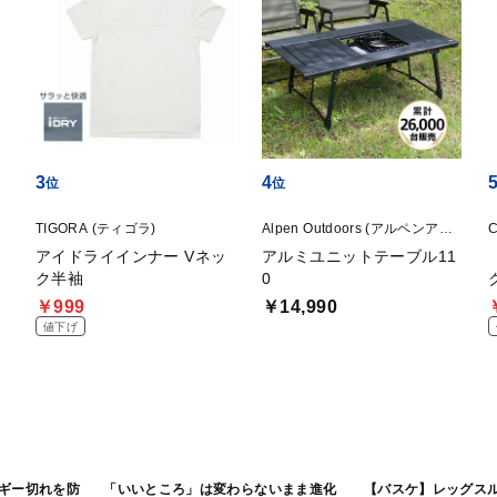
3
4
TIGORA (ティゴラ)
Alpen Outdoors (アルペンアウ
トドアーズ)
ト
アイドライインナー Vネッ
アルミユニットテーブル11
ク半袖
0
￥999
￥14,990
値下げ
ルギー切れを防
「いいところ」は変わらないまま進化
【バスケ】レッグス