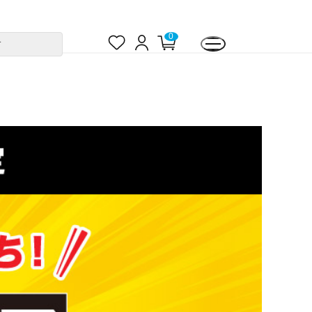
お
ロ
0
カ
す
気
グ
ー
に
イ
ト
入
ン
ペ
り
ー
ジ