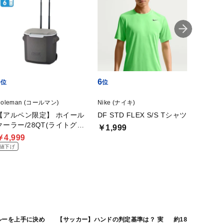
5
6
7
Coleman (コールマン)
Nike (ナイキ)
Nike (
【アルペン限定】 ホイール
DF STD FLEX S/S Tシャツ
レボリ
クーラー/28QT(ライトグレ
ーオン
￥1,999
ー)
￥4,999
￥4,2
値下げ
ルーを上手に決め
【サッカー】ハンドの判定基準は？ 実
約180gの軽さ