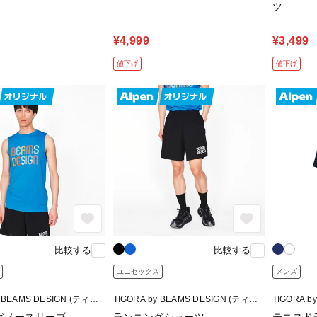
ツ
¥4,999
¥3,499
値下げ
値下げ
比較する
比較する
ユニセックス
メンズ
y BEAMS DESIGN (ティゴ
TIGORA by BEAMS DESIGN (ティゴ
TIGORA b
ームスデザイン)
ラ バイ ビームスデザイン)
ラ バイ ビ
グノースリーブ
ランニングショーツ
テニスド