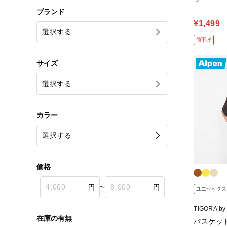
ブランド
¥1,499
値下げ
サイズ
カラー
価格
〜
ユニセックス
TIGORA b
ラ バイ ビ
在庫の有無
バスケッ