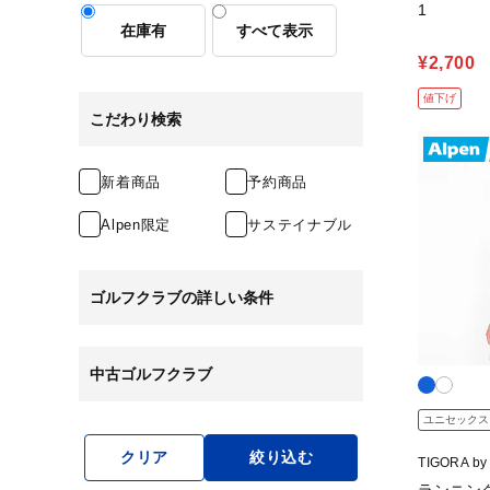
1
在庫有
すべて表示
¥2,700
値下げ
こだわり検索
新着商品
予約商品
Alpen限定
サステイナブル
ゴルフクラブの詳しい条件
中古ゴルフクラブ
ユニセックス
クリア
絞り込む
TIGORA b
ラ バイ ビ
ランニン