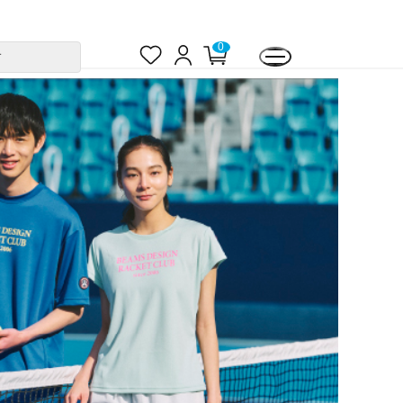
お
ロ
0
カ
す
気
グ
ー
に
イ
ト
入
ン
ペ
り
ー
ジ