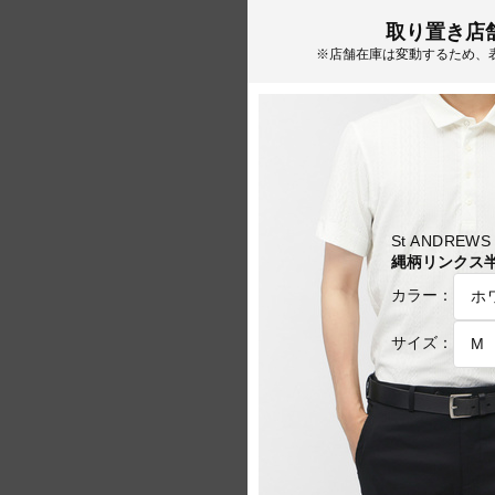
取り置き店
※店舗在庫は変動するため、
St ANDRE
縄柄リンクス半袖
カラー：
サイズ：