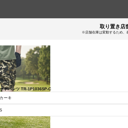
取り置き店
※店舗在庫は変動するため、
(ティゴラ)
ートパンツ TR-1P1036SP-C