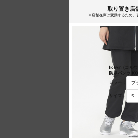
取り置き店
※店舗在庫は変動するため、
kolwin (コル
防寒パンツ KO-
カラー：
サイズ：