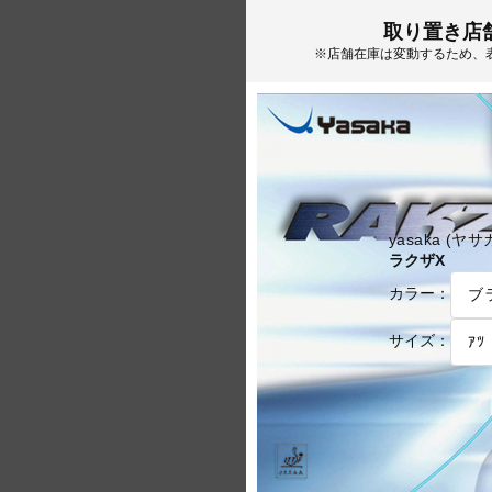
取り置き店
※店舗在庫は変動するため、
yasaka (ヤサ
ラクザX
カラー：
サイズ：