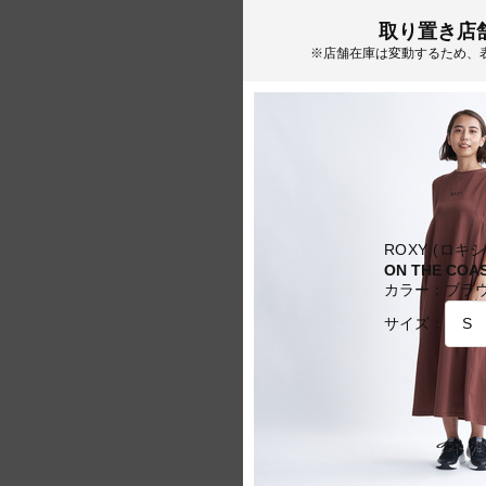
取り置き店
※店舗在庫は変動するため、
ROXY (ロキシ
ON THE COA
カラー：
ブラ
サイズ：