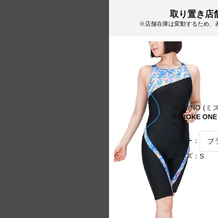
取り置き店
※店舗在庫は変動するため、
MIZUNO (ミ
STROKE 
ワン
カラー：
サイズ：
S