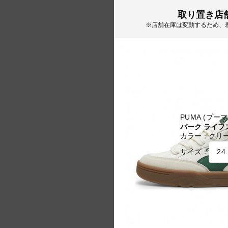
取り置き店
※店舗在庫は変動するため、
PUMA (プーマ
パーク ライフ
カラー：
クリ
サイズ：