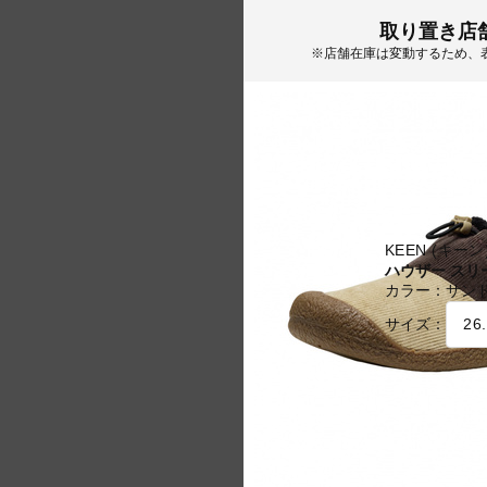
取り置き店
※店舗在庫は変動するため、
KEEN (キーン
ハウザー スリ
カラー：
サン
サイズ：