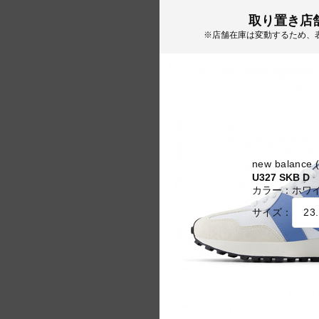
取り置き店
※店舗在庫は変動するため、
new balan
U327 SKB D
カラー：
ホワ
サイズ：