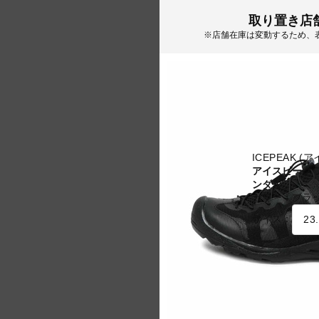
取り置き店
※店舗在庫は変動するため、
ICEPEAK (
アイスピーク 
ンダル
カラー：
ブラ
サイズ：