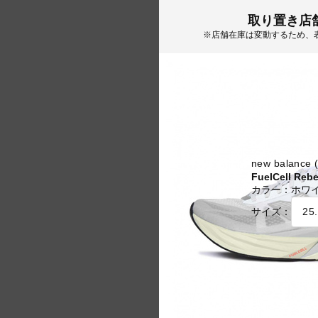
取り置き店
※店舗在庫は変動するため、
new balan
FuelCell Rebe
カラー：
ホワ
サイズ：