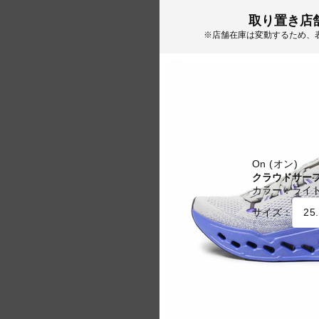
取り置き店
※店舗在庫は変動するため、
On (オン)
クラウドサーフ
カラー：
ライ
サイズ：