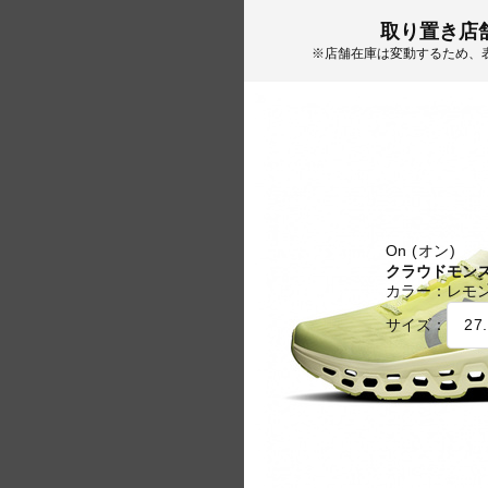
取り置き店
※店舗在庫は変動するため、
On (オン)
クラウドモンス
カラー：
レモ
サイズ：