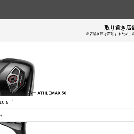
取り置き店
※店舗在庫は変動するため、
y (キャロウェイ)
 MAX D ドライバー ATHLEMAX 50