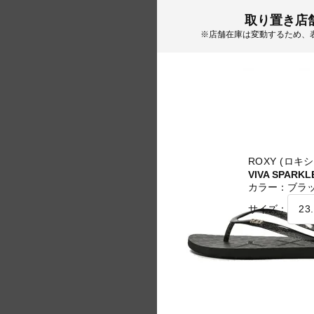
取り置き店
※店舗在庫は変動するため、
ROXY (ロキシ
VIVA SPARKL
カラー：
ブラ
サイズ：