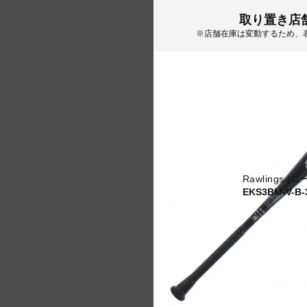
取り置き店
※店舗在庫は変動するため、
Rawlings 
EKS3BM-V-B