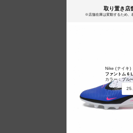
取り置き店
※店舗在庫は変動するため、
Nike (ナイキ)
ファントム 6 L
カラー：
ブル
サイズ：