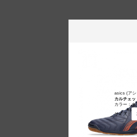
asics (
カルチェット
カラー：
ネ
サイズ：