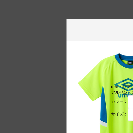
umbro (
アルペン・ス
カラー：
サイズ：