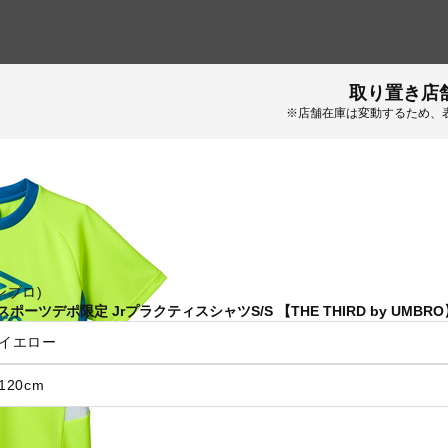
取り置き店
※店舗在庫は変動するため、
アンブロ)
ポーツデポ限定 JrプラクティスシャツS/S 【THE THIRD by UMBRO