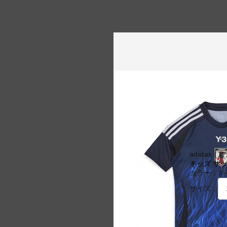
adidas 
キッズ サッ
カラー：
ネ
サイズ：