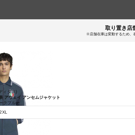
取り置き店
※店舗在庫は変動するため、
(アディダス)
表 アウェイ アンセムジャケット
ークブルー