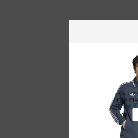
adidas 
イタリア代
カラー：
ダ
サイズ：