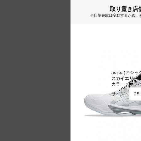
取り置き店
※店舗在庫は変動するため、
asics (アシッ
スカイエリート 
カラー：
ホワ
サイズ：