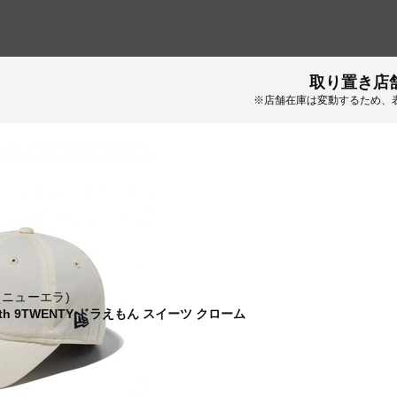
取り置き店
※店舗在庫は変動するため、
 (ニューエラ)
uth 9TWENTY ドラえもん スイーツ クローム