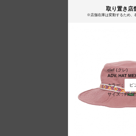
取り置き店
※店舗在庫は変動するため、
clef (クレ)
ADV. HAT ME
カラー：
サイズ：
FREE