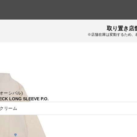
取り置き店
※店舗在庫は変動するため、
 (オーシバル)
ECK LONG SLEEVE P.O.