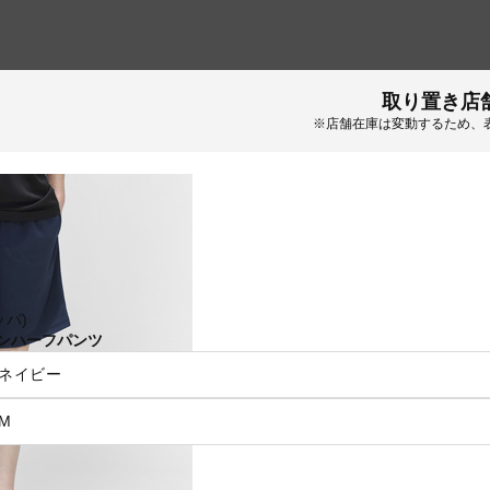
取り置き店
※店舗在庫は変動するため、
ッパ)
ンハーフパンツ