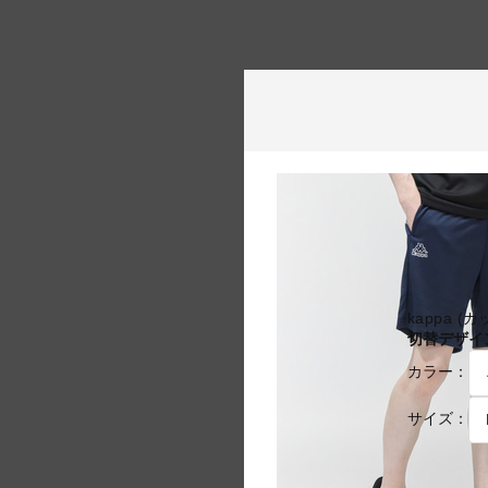
kappa (カ
切替デザイ
カラー：
サイズ：