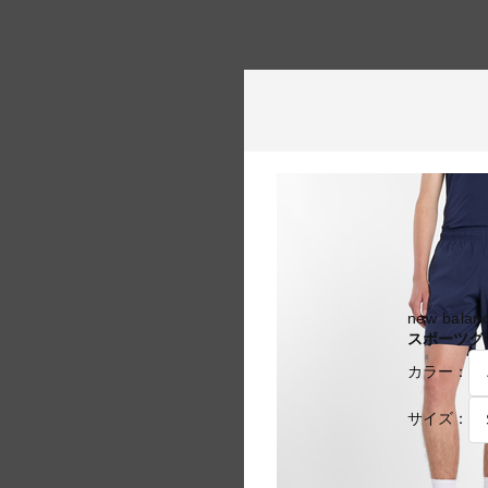
new bal
スポーツグ
カラー：
サイズ：