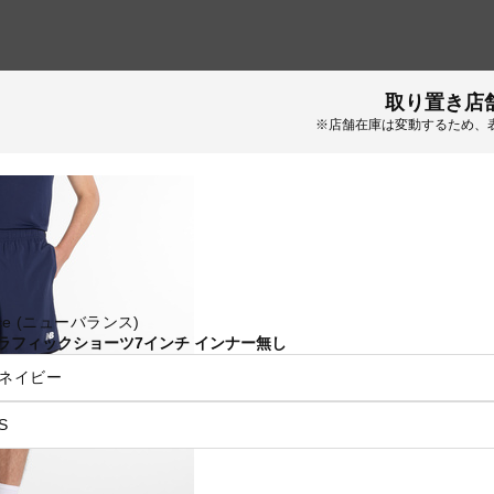
取り置き店
※店舗在庫は変動するため、
ance (ニューバランス)
ラフィックショーツ7インチ インナー無し