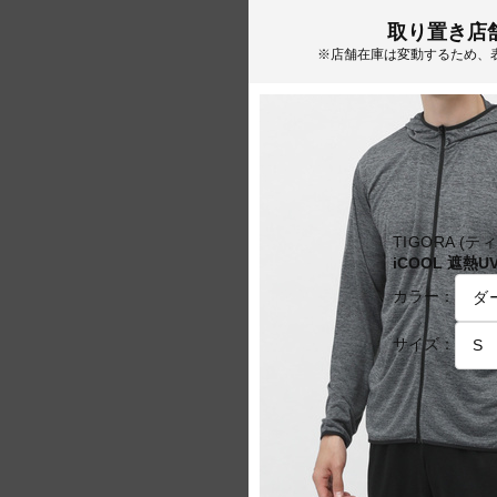
取り置き店
※店舗在庫は変動するため、
TIGORA (テ
iCOOL 遮熱
カラー：
サイズ：