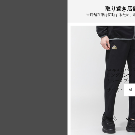
取り置き店
※店舗在庫は変動するため、
kappa (カッパ
ロングパンツ
カラー：
ブラ
サイズ：