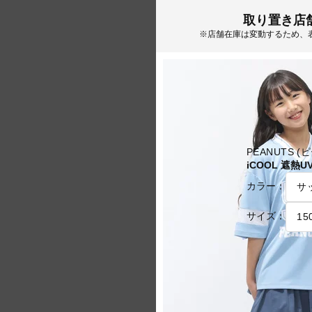
取り置き店
※店舗在庫は変動するため、
PEANUTS (
iCOOL 遮熱
カラー：
サイズ：