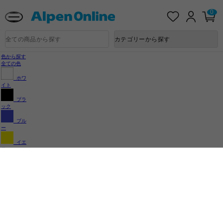
熊本県で発生した地震による影響について
お
ロ
カ
0
気
グ
ー
に
イ
ト
Alpen
入
ン
ペ
Online
商
カテゴリーから探す
り
ー
品
ジ
検
索
色から探す
全ての色
ホワ
イト
ブラ
ック
ブル
ー
イエ
ロー
レッ
ド
カテゴリー
から探す
メンズウェ
ア
ランニング
サッカー
バスケット