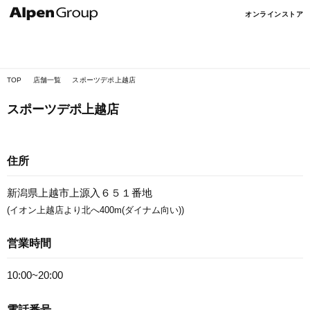
Alpen
オンラインストア
Online
TOP
店舗一覧
スポーツデポ上越店
スポーツデポ上越店
住所
新潟県上越市上源入６５１番地
(イオン上越店より北へ400m(ダイナム向い))
営業時間
10:00~20:00
電話番号