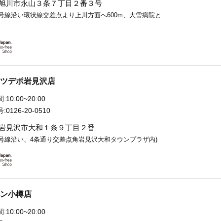
旭川市永山３条７丁目２番３号
9号線沿い環状線交差点より上川方面へ600m、大雪病院と
ツデポ岩見沢店
:
10:00~20:00
:
0126-20-0510
岩見沢市大和１条９丁目２番
2号線沿い、4条通り交差点角岩見沢大和タウンプラザ内)
ン小樽店
:
10:00~20:00