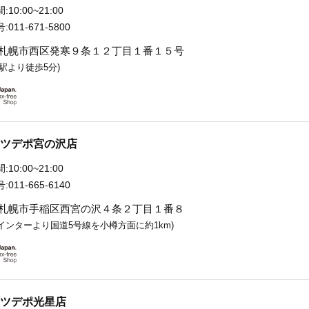
:
10:00~21:00
:
011-671-5800
札幌市西区発寒９条１２丁目１番１５号
寒駅より徒歩5分)
ツデポ宮の沢店
:
10:00~21:00
:
011-665-6140
札幌市手稲区西宮の沢４条２丁目１番８
インターより国道5号線を小樽方面に約1km)
ツデポ光星店