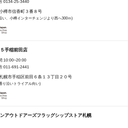
:
0134-25-3440
小樽市信香町３番８号
沿い、小樽インターチェンジより西へ300ｍ)
５手稲前田店
:
10:00~20:00
:
011-691-2441
札幌市手稲区前田６条１３丁目２０号
通り沿いトライアル向い)
ンアウトドアーズフラッグシップストア札幌