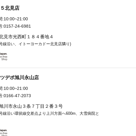
５北見店
:
10:00~21:00
:
0157-24-6981
北見市光西町１８４番地４
9号線沿い、イトーヨーカドー北見店隣り)
ツデポ旭川永山店
:
10:00~21:00
:
0166-47-2073
旭川市永山３条７丁目２番３号
9号線沿い環状線交差点より上川方面へ600m、大雪病院と