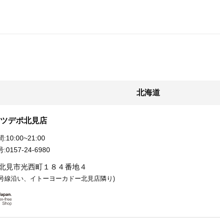
北海道
ツデポ北見店
:
10:00~21:00
:
0157-24-6980
北見市光西町１８４番地４
9号線沿い、イトーヨーカドー北見店隣り)