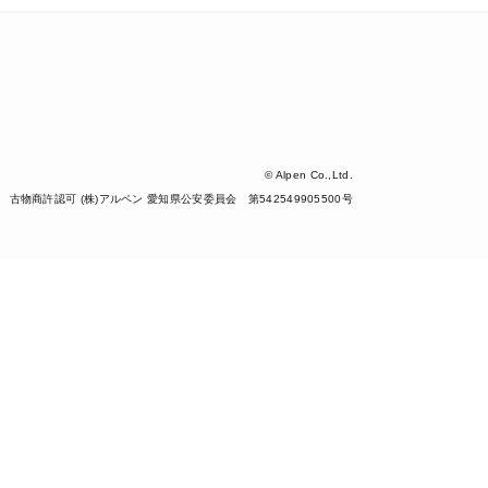
© Alpen Co.,Ltd.
古物商許認可 (株)アルペン 愛知県公安委員会 第542549905500号