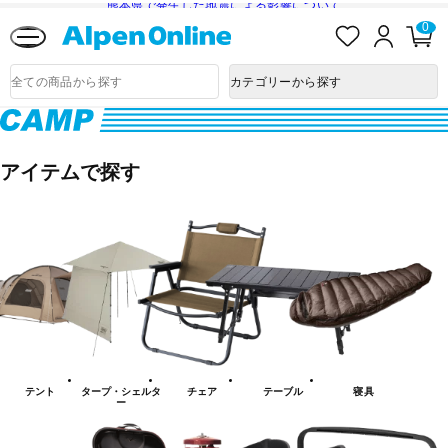
熊本県で発生した地震による影響について
お
ロ
カ
0
気
グ
ー
に
イ
ト
Alpen
入
ン
ペ
Online
商
カテゴリーから探す
り
ー
品
ジ
検
索
キ
ャ
アイテムで探す
ン
プ
テント
タープ・シェルタ
チェア
テーブル
寝具
ー