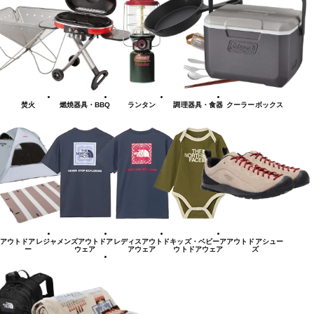
焚火
燃焼器具・BBQ
ランタン
調理器具・食器
クーラーボックス
アウトドアレジャ
メンズアウトドア
レディスアウトド
キッズ・ベビーア
アウトドアシュー
ー
ウェア
アウェア
ウトドアウェア
ズ