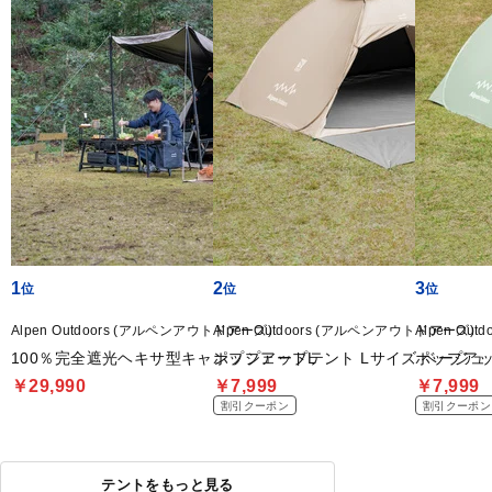
1
2
3
Alpen Outdoors (アルペンアウトドアーズ)
Alpen Outdoors (アルペンアウトドアーズ)
Alpen Ou
100％完全遮光ヘキサ型キャンプシェードL
ポップアップテント Lサイズ ベージュ
ポップアッ
￥29,990
￥7,999
￥7,999
割引クーポン
割引クーポン
テントをもっと見る