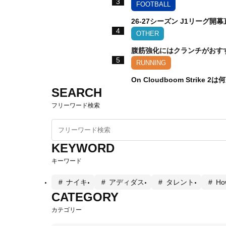
3
FOOTBALL
26-27シーズン J1リーグ開幕
4
OTHER
腹筋強化にはクランチがおす
5
RUNNING
On Cloudboom Strike 
SEARCH
フリーワード検索
KEYWORD
キーワード
ナイキ
アディダス
タレント
Ho
CATEGORY
カテゴリー