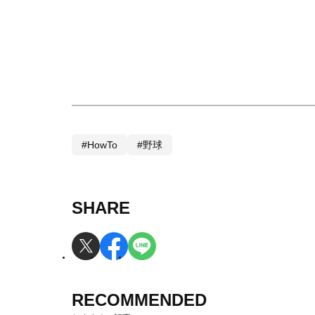
#HowTo
#野球
SHARE
RECOMMENDED