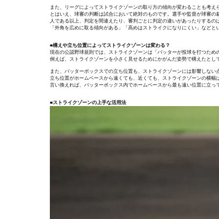
また、リーグによってストライクゾーンの取り方の傾向が変わることも考え
とはいえ、球審の判断は試合において絶対のものです。選手や監督が球審の
人である以上、判定を間違えたり、審判ごとに判定の違いがあったりするの
「外角を広めに取る傾向がある」「高めはストライクになりにくい」などと
■構えや立ち位置によってストライクゾーンは変わる？
現在の公認野球規則では、ストライクゾーンは「バッターが投球を打つため
例えば、ストライクゾーンを小さく見せるためにかがんだ姿勢で構えたとし
また、バッターボックスでの立ち位置も、ストライクゾーンには影響しない
立ち位置がホームベースから遠くても、近くても、ストライクゾーンの横幅
言い換えれば、バッターボックス内でホームベースから最も遠い位置に立っ
■ストライクゾーンの上手な活用法