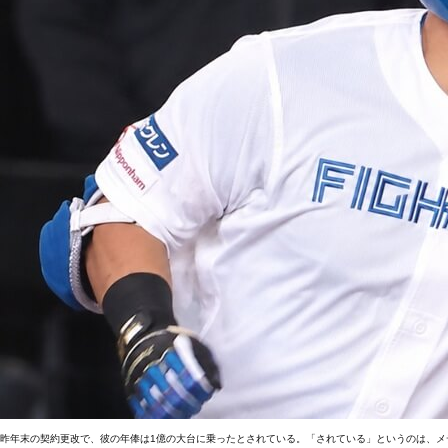
昨年末の契約更改で、彼の年俸は1億の大台に乗ったとされている。「されている」というのは、