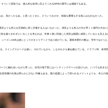
。そういう意味では、個人的な欲求に応えてくれるNPBの選手には感謝でもある。
おお、良かったなあ」と思ったくせに、どういうわけか、祝福も驚嘆もする気にはなれなかった。
清宮よりも村上を圧倒的に高く評価する人はいなかった。清宮よりも村上の方が早く１億円の大台に到
だ殻を破りきれずにいることを考えれば、年俸１億に到達した清宮は順調に成長しているとも言える
点で、シーズン18本は彼にとってのキャリアハイであり続けている。通算本塁打の数は、学年では1
ある。スイングスピードは速い。それでいながら、しなやかさも兼ね備えている。ドラフト時、各球
ポーツに触れ合いながら育った。自宅の地下室にはバッティングゲージが設けられ、いつでも好きな
ゆる富裕層の出身は明らかに少ない印象もある。親の庇護によって得られるメリットよりも、本人の