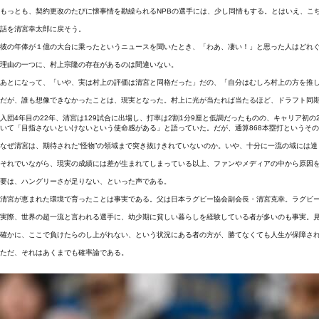
もっとも、契約更改のたびに懐事情を勘繰られるNPBの選手には、少し同情もする。とはいえ、こ
話を清宮幸太郎に戻そう。
彼の年俸が１億の大台に乗ったというニュースを聞いたとき、「わあ、凄い！」と思った人はどれ
理由の一つに、村上宗隆の存在があるのは間違いない。
あとになって、「いや、実は村上の評価は清宮と同格だった」だの、「自分はむしろ村上の方を推し
だが、誰も想像できなかったことは、現実となった。村上に光が当たれば当たるほど、ドラフト同
入団4年目の22年、清宮は129試合に出場し、打率は2割1分9厘と低調だったものの、キャリア
いて「目指さないといけないという使命感がある」と語っていた。だが、通算868本塁打というそ
なぜ清宮は、期待された“怪物”の領域まで突き抜けきれていないのか。いや、十分に一流の域には
それでいながら、現実の成績には差が生まれてしまっている以上、ファンやメディアの中から原因
要は、ハングリーさが足りない、といった声である。
清宮が恵まれた環境で育ったことは事実である。父は日本ラグビー協会副会長・清宮克幸。ラグビ
実際、世界の超一流と言われる選手に、幼少期に貧しい暮らしを経験している者が多いのも事実。
確かに、ここで負けたらのし上がれない、という状況にある者の方が、勝てなくても人生が保障さ
ただ、それはあくまでも確率論である。