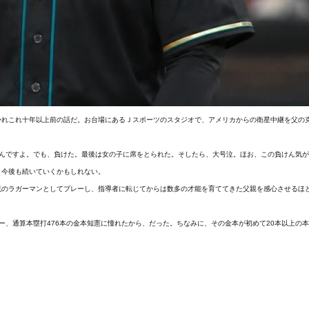
かれこれ十年以上前の話だ。お台場にあるＪスポーツのスタジオで、アメリカからの衛星中継を父の
たんですよ。でも、負けた。最後は女の子に席をとられた。そしたら、大号泣。ほお、この負けん気
、今後も続いていくかもしれない。
流のラガーマンとしてプレーし、指導者に転じてからは数多の才能を育ててきた父親を感心させるほ
、通算本塁打476本の金本知憲に憧れたから、だった。ちなみに、その金本が初めて20本以上の本