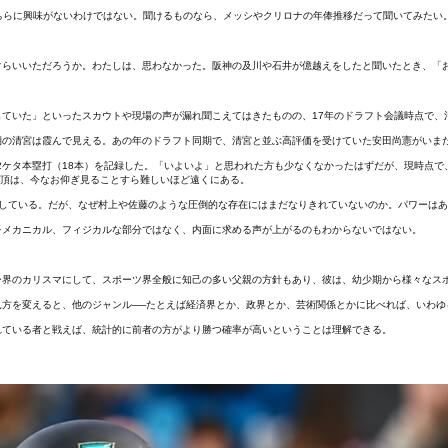
ちらに興味がないわけではない。聞けるものなら、メッシやクリロナの年俸推移だって聞いてみたい
ぐらいいただろうか。わたしは、思わなかった。阪神の及川や石井が億越えをしたと聞いたとき、「
ていた」といったスカウトや現場の声が漏れ聞こえてはきたものの、17年のドラフト会議時点で、
期の清宮は霞んで見える。あの年のドラフト同期で、清宮と並ぶ高評価を受けていた安田尚憲がいま
初の2ケタ本塁打（18本）を記録した。「いよいよ」と思われた方も少なくなかったはずだが、現時
の頂は、今なお仰ぎ見ることすら難しいほど遠くにある。
達している。だが、なぜ村上や佐藤のような圧倒的な存在にはまだなりきれていないのか。パワーは
をメカニカル、フィジカルな部分ではなく、内面に求める声が上がるのもわからないではない。
ー界のカリスマにして、スポーツ界全般に知己の多い父親の方針もあり、彼は、幼少期から様々なス
見方を変えると、他のジャンル──たとえば経済界とか、政界とか、芸術関係とかに比べれば、いわ
れている者と戦えば、統計的に前者の方がより勝つ確率が高いということは理解できる。