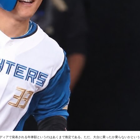
メディアで発表される年俸額というのはあくまで推定である。ただ、大台に乗ったか乗らないかとい