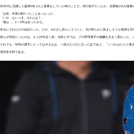
00年代に活躍した阪神OB 2人と食事をしていた時のことだ。何の拍子だったか、先輩格のAが後輩
「お前、年俸1億行ったことあったっけ」
「いや、ないっす。Aさんは？」
「俺は……2～3年はあったかな」
本当にそれだけの会話だった。だが、Aが少し誇らしそうにし、Bが明らかに羨ましそうな表情を浮
彼らが現役だったのは、もう20年近く前。当時と今では、プロ野球選手の報酬も大きく変わった。
それでも、NPBの選手にとっては今もなお、一流の入り口に立った証であり、「いつかはたどり着
清宮幸太郎である。