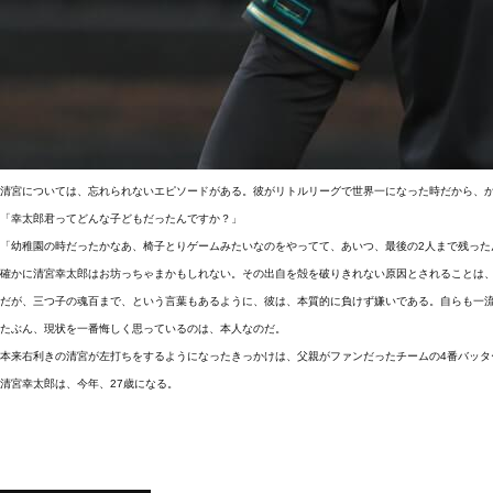
清宮については、忘れられないエピソードがある。彼がリトルリーグで世界一になった時だから、
「幸太郎君ってどんな子どもだったんですか？」
「幼稚園の時だったかなあ、椅子とりゲームみたいなのをやってて、あいつ、最後の2人まで残っ
確かに清宮幸太郎はお坊っちゃまかもしれない。その出自を殻を破りきれない原因とされることは
だが、三つ子の魂百まで、という言葉もあるように、彼は、本質的に負けず嫌いである。自らも一
たぶん、現状を一番悔しく思っているのは、本人なのだ。
本来右利きの清宮が左打ちをするようになったきっかけは、父親がファンだったチームの4番バッター
清宮幸太郎は、今年、27歳になる。