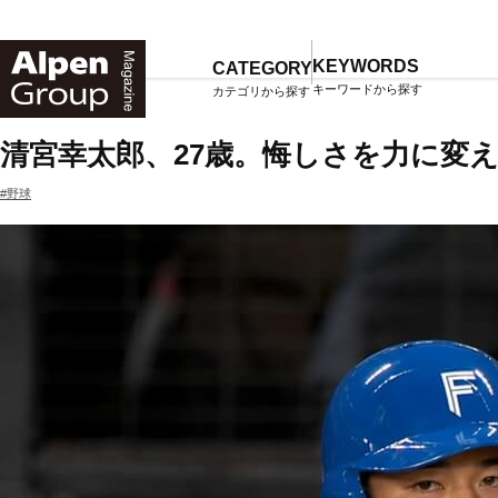
Alpen
Online
KEYWORDS
CATEGORY
キーワードから探す
カテゴリから探す
TOP
マガジン一覧
清宮幸太郎、27歳。悔しさを力に変
#野球