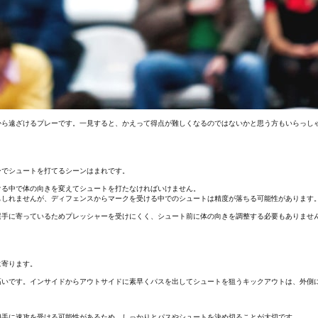
から遠ざけるプレーです。一見すると、かえって得点が難しくなるのではないかと思う方もいらっし
ーでシュートを打てるシーンはまれです。
ける中で体の向きを変えてシュートを打たなければいけません。
もしれませんが、ディフェンスからマークを受ける中でのシュートは精度が落ちる可能性があります
選手に寄っているためプレッシャーを受けにくく、シュート前に体の向きを調整する必要もありませ
に寄ります。
高いです。インサイドからアウトサイドに素早くパスを出してシュートを狙うキックアウトは、外側
相手に速攻を受ける可能性があるため、しっかりとパスやシュートを決め切ることが大切です。