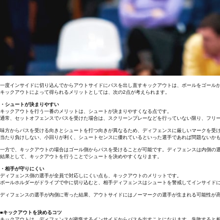
一度インサイドに切り込んでからアウトサイドにパスを出し直すキックアウトは、ボールをゴール
キックアウトによって得られるメリットとしては、次の2点が考えられます。
・シュートが決まりやすい
キックアウトを行う一番のメリットは、シュートが決まりやすくなる点です。
通常、セットオフェンスでパスを受けた場合は、スクリーンプレーなどを行っていない限り、フリ
味方からパスを受ける向きとシュートを打つ向きが異なるため、ディフェンスに厳しいマークを受
当たり負けしない、小回りが利く、シュートセンスに優れているといった選手であれば問題ないか
一方で、キックアウトの場合はゴール側からパスを受けることが可能です。ディフェンスは内側の
結果として、キックアウトを行うことでシュートを決めやすくなります。
・相手が守りにくい
ディフェンス側の選手が全員で対応しにくい点も、キックアウトのメリットです。
ボールホルダーがドライブで中に切り込むと、相手ディフェンスはシュートを警戒してインサイド
ディフェンスの選手が内側に寄った結果、アウトサイドにはノーマークの選手が生まれる可能性が
■キックアウトを決めるコツ
キックアウトは、ディフェンスが密集するインサイドからパスを出すことになります。失敗すると