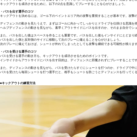
キックアウトを成功させるために、以下の2点を意識してプレーすることを心がけましょう。
・パスを出す選手のコツ
キックアウトを決めるには、ゴール下のペイントエリア内の攻撃を重視することが基本です。攻撃
ディフェンスの動きを見たうえで、まずはゴールに向かってしっかりとドライブを仕掛ける意識を
ヘルプディフェンスの動きを見ながら、素早くアウトサイドにパスを出すのか、そのまま自分でシ
また、パスを出した後はスペースを作ることも重要です。パスを出した後もインサイドにとどまり
パスを出した側と反対側のサイドに移動して次のプレーに備えることを心がけましょう。
次のプレーに備えておけば、シュートが外れてしまったとしても攻撃を継続できる可能性が残りま
・パスを受ける選手のコツ
パスを受ける選手の動き方も、キックアウトを成功させるためのポイントです。
インサイドからアウトサイドにパスを出す目的は、ディフェンスに邪魔されずにプレーすることで
また、ディフェンスの動きを見ながら、パスを受けたらすぐにシュートを打つのか、ドライブで中
パスを受けたら毎回シュートを打つ選手だと、相手もシュートを防ごうとディフェンスを行ってく
■キックアウトの練習方法