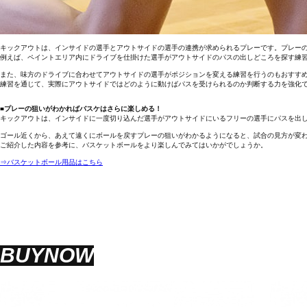
キックアウトは、インサイドの選手とアウトサイドの選手の連携が求められるプレーです。プレー
例えば、ペイントエリア内にドライブを仕掛けた選手がアウトサイドのパスの出しどころを探す練
また、味方のドライブに合わせてアウトサイドの選手がポジションを変える練習を行うのもおすす
練習を通じて、実際にアウトサイドではどのように動けばパスを受けられるのか判断する力を強化
■プレーの狙いがわかればバスケはさらに楽しめる！
キックアウトは、インサイドに一度切り込んだ選手がアウトサイドにいるフリーの選手にパスを出
ゴール近くから、あえて遠くにボールを戻すプレーの狙いがわかるようになると、試合の見方が変
ご紹介した内容を参考に、バスケットボールをより楽しんでみてはいかがでしょうか。
⇒バスケットボール用品はこちら
BUYNOW