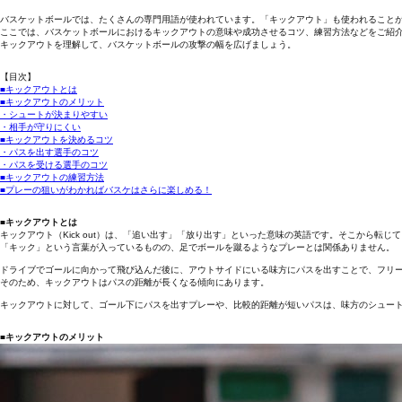
バスケットボールでは、たくさんの専門用語が使われています。「キックアウト」も使われること
ここでは、バスケットボールにおけるキックアウトの意味や成功させるコツ、練習方法などをご紹
キックアウトを理解して、バスケットボールの攻撃の幅を広げましょう。
【目次】
■キックアウトとは
■キックアウトのメリット
・シュートが決まりやすい
・相手が守りにくい
■キックアウトを決めるコツ
・パスを出す選手のコツ
・パスを受ける選手のコツ
■キックアウトの練習方法
■プレーの狙いがわかればバスケはさらに楽しめる！
■キックアウトとは
キックアウト（Kick out）は、「追い出す」「放り出す」といった意味の英語です。そこから
「キック」という言葉が入っているものの、足でボールを蹴るようなプレーとは関係ありません。
ドライブでゴールに向かって飛び込んだ後に、アウトサイドにいる味方にパスを出すことで、フリー
そのため、キックアウトはパスの距離が長くなる傾向にあります。
キックアウトに対して、ゴール下にパスを出すプレーや、比較的距離が短いパスは、味方のシュー
■キックアウトのメリット