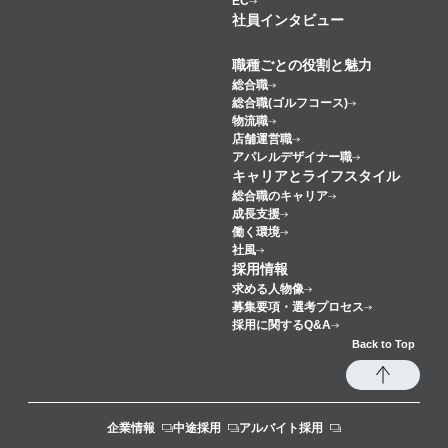
EC
社員インタビュー
職種ごとの役割と魅力
総合職
総合職(ゴルフコース)
物流職
店舗運営職
アパレルデザイナー職
キャリアとライフスタイル
総合職のキャリア
成長支援
働く環境
社風
採用情報
求める人物像
募集要項・選考プロセス
採用に関するQ&A
Back to Top
企業情報
中途採用
アルバイト採用