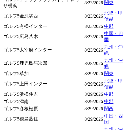
関東
8/23/2026
サ横浜
北陸・甲
ゴルフ5金沢駅西
8/23/2026
信越
ゴルフ5有松インター
8/23/2026
中部
中国・四
ゴルフ5広島八木
8/23/2026
国
九州・沖
ゴルフ5太宰府インター
8/23/2026
縄
九州・沖
ゴルフ5鹿児島与次郎
8/28/2026
縄
ゴルフ5草加
8/29/2026
関東
北陸・甲
ゴルフ5上田インター
8/29/2026
信越
ゴルフ5浜松住吉
8/29/2026
中部
ゴルフ5津南
8/29/2026
中部
ゴルフ5彦根松原
8/29/2026
関西
中国・四
ゴルフ5徳島藍住
8/29/2026
国
九州・沖