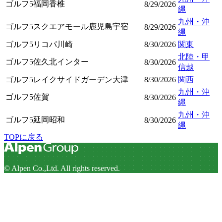
ゴルフ5福岡香椎
8/29/2026
縄
九州・沖
ゴルフ5スクエアモール鹿児島宇宿
8/29/2026
縄
ゴルフ5リコパ川崎
8/30/2026
関東
北陸・甲
ゴルフ5佐久北インター
8/30/2026
信越
ゴルフ5レイクサイドガーデン大津
8/30/2026
関西
九州・沖
ゴルフ5佐賀
8/30/2026
縄
九州・沖
ゴルフ5延岡昭和
8/30/2026
縄
TOPに戻る
© Alpen Co.,Ltd. All rights reserved.