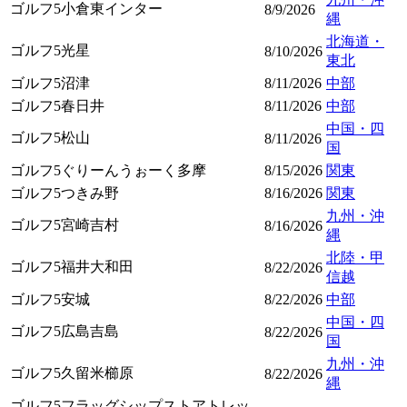
ゴルフ5小倉東インター
8/9/2026
縄
北海道・
ゴルフ5光星
8/10/2026
東北
ゴルフ5沼津
8/11/2026
中部
ゴルフ5春日井
8/11/2026
中部
中国・四
ゴルフ5松山
8/11/2026
国
ゴルフ5ぐりーんうぉーく多摩
8/15/2026
関東
ゴルフ5つきみ野
8/16/2026
関東
九州・沖
ゴルフ5宮崎吉村
8/16/2026
縄
北陸・甲
ゴルフ5福井大和田
8/22/2026
信越
ゴルフ5安城
8/22/2026
中部
中国・四
ゴルフ5広島吉島
8/22/2026
国
九州・沖
ゴルフ5久留米櫛原
8/22/2026
縄
ゴルフ5フラッグシップストアトレッ