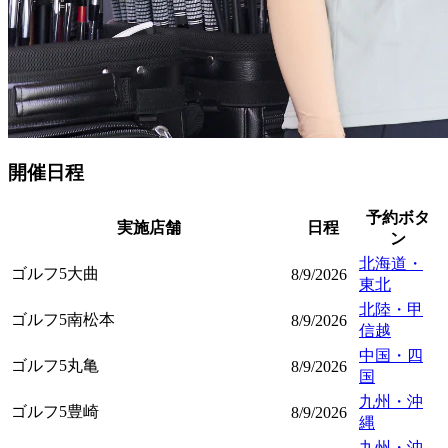
開催日程
予約ボタ
実施店舗
日程
ン
北海道・
ゴルフ5大曲
8/9/2026
東北
北陸・甲
ゴルフ5南松本
8/9/2026
信越
中国・四
ゴルフ5丸亀
8/9/2026
国
九州・沖
ゴルフ5豊崎
8/9/2026
縄
九州・沖