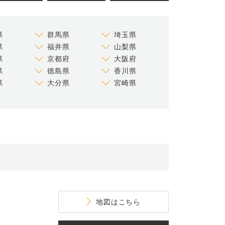
県
群馬県
埼玉県
県
福井県
山梨県
県
京都府
大阪府
県
徳島県
香川県
県
大分県
宮崎県
地図
はこちら