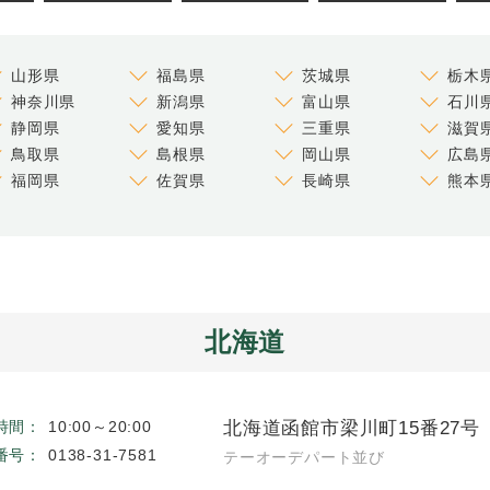
山形県
福島県
茨城県
栃木
神奈川県
新潟県
富山県
石川
静岡県
愛知県
三重県
滋賀
鳥取県
島根県
岡山県
広島
福岡県
佐賀県
長崎県
熊本
北海道
北海道函館市梁川町15番27号
時間：
10:00～20:00
番号：
0138-31-7581
テーオーデパート並び