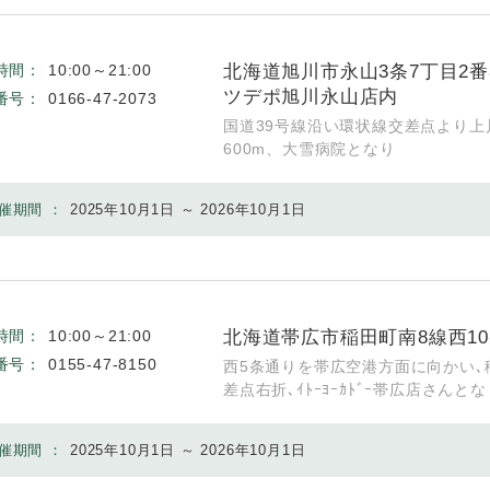
北海道旭川市永山3条7丁目2番
時間：
10:00～21:00
ツデポ旭川永山店内
番号：
0166-47-2073
国道39号線沿い環状線交差点より上
600m、大雪病院となり
催期間 ：
2025年10月1日 ～ 2026年10月1日
北海道帯広市稲田町南8線西10
時間：
10:00～21:00
番号：
0155-47-8150
西5条通りを帯広空港方面に向かい､
差点右折､ｲﾄｰﾖｰｶﾄﾞｰ帯広店さんとな
催期間 ：
2025年10月1日 ～ 2026年10月1日