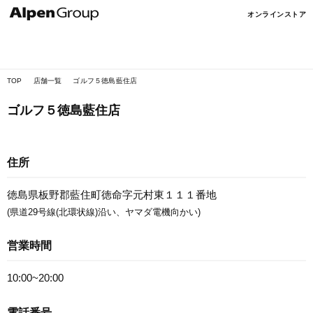
Alpen
オンラインストア
Online
TOP
店舗一覧
ゴルフ５徳島藍住店
ゴルフ５徳島藍住店
住所
徳島県板野郡藍住町徳命字元村東１１１番地
(県道29号線(北環状線)沿い、ヤマダ電機向かい)
営業時間
10:00~20:00
電話番号