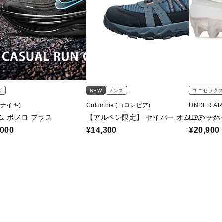
ズ
NEW
メンズ
ユニセック
 (ナイキ)
Columbia (コロンビア)
UNDER A
ム ボメロ プラス
【アルペン限定】 セイバー オムニテック 
UAハーパ
,000
¥14,300
¥20,900