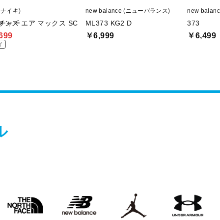
 (ナイキ)
new balance (ニューバランス)
new bala
イチャー
メンズ エア マックス SC
ML373 KG2 D
373
699
￥6,999
￥6,499
げ
ル
THE
new
Jordan
UNDER
O
NORTH
balanace
ARMOUR
FACE