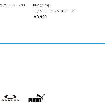
nce (ニューバランス)
Nike (ナイキ)
new balance 
レボリューション 8 イージーオン
ML373
￥3,999
￥6,999
値下げ
AKLEY
PUMA