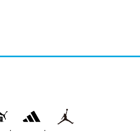
adidas
on