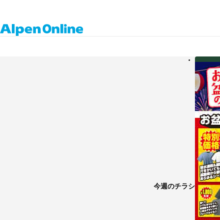
Alpen
アルペングループ公式オンラインストア
Online
今週のチラシ