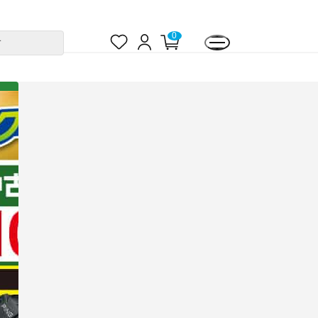
お
ロ
カ
0
す
気
グ
ー
に
イ
ト
入
ン
ペ
り
ー
ジ