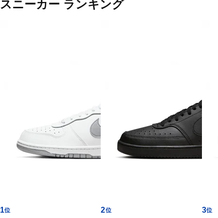
ズ
スニーカー ランキング
カ
テ
ゴ
リ
ー
一
覧
1
2
3