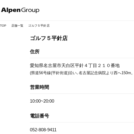
Alpen
Online
TOP
店舗一覧
ゴルフ５平針店
ゴルフ５平針店
住所
愛知県名古屋市天白区平針４丁目２１０番地
(県道56号線(平針街道)沿い､名古屋記念病院より西へ150m。
営業時間
10:00~20:00
電話番号
052-808-9411