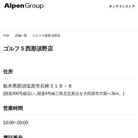
Alpen
オンラインストア
Online
TOP
店舗一覧
ゴルフ５西那須野店
ゴルフ５西那須野店
住所
栃木県那須塩原市石林３１８－８
(国道400号線沿い､国道4号線三島北交差点を大田原市方面へ3km。)
営業時間
10:00~20:00
電話番号