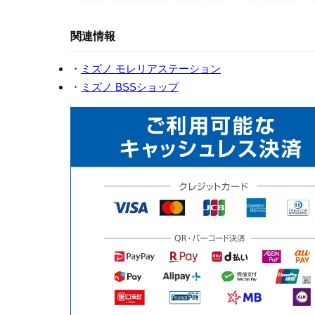
関連情報
・
ミズノ モレリアステーション
・
ミズノ BSSショップ