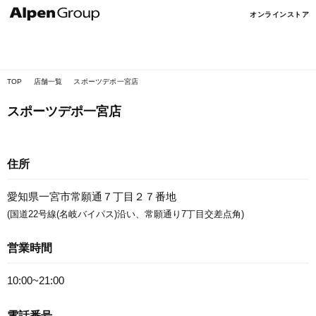
Alpen
オンラインストア
Online
TOP
店舗一覧
スポーツデポ一宮店
スポーツデポ一宮店
住所
愛知県一宮市常願通７丁目２７番地
(国道22号線(名岐バイパス)沿い、常願通り7丁目交差点角)
営業時間
10:00~21:00
電話番号