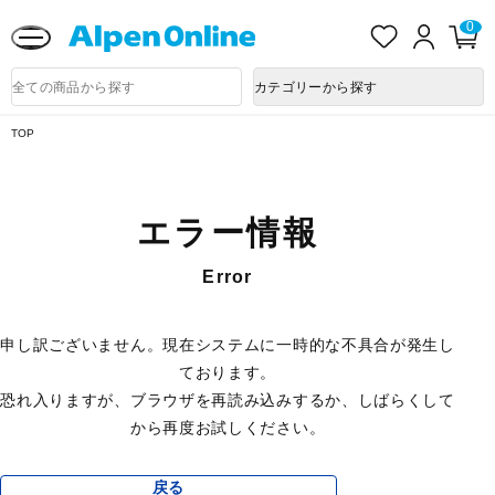
熊本県で発生した地震による影響について
お
ロ
カ
0
気
グ
ー
に
イ
ト
Alpen
入
ン
ペ
Online
商
カテゴリーから探す
り
ー
品
ジ
検
索
TOP
エラー情報
Error
申し訳ございません。現在システムに一時的な不具合が発生し
ております。
恐れ入りますが、ブラウザを再読み込みするか、しばらくして
から再度お試しください。
戻る